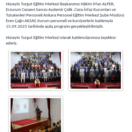
Hüseyin Turgut Eğitim Merkezi Başkanımız Hâkim İrfan ALPER,
Sosyal İşler ve Spor Birimi
Erzurum Cezaevi Savcısı Aydemir Çelik ,Ceza İnfaz Kurumları ve
Sağlık, Psiko-Sosyal Hizmetler ve Krize Müdahale
Tutukevleri Personeli Ankara Personel Eğitim Merkezi Şube Müdürü
Birimi
Eren Çağrı AKSAY, Kurum personeli ve kursiyerlerin katılımıyla
15.09.2025 tarihinde açılış programı gerçekleştirilmiştir.
Araştırma ve Geliştirme (AR-GE) Birimi
Program Geliştirme, Ölçme ve Değerlendirme
Hüseyin Turgut Eğitim Merkezi olarak katılımcılarımıza teşekkür
Birimi
ederiz.
Bilgi İşlem, İstatistik, Arşiv ve Dokümantasyon
Birimi
Öğrenci İşleri Birimi
Mevzuat
PERSONEL
Kurumsal E-Posta
Mal Bildirimi
e-Bordro
Aile Bilgileri Bildirimi
Şifre Sıfırlama