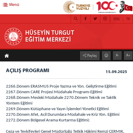
Menü
ENG
TR
HÜSEYİN TURGUT EĞİTİM MERKEZİ
HÜSEYİN TURGUT
EĞİTİM MERKEZİ
ANASAYFA
A-
A+
Paylaş
BAŞKAN
AÇILIŞ PROGRAMI
EĞİTİM MERKEZİ
15.09.2025
Hüseyin TURGUT kimdir ?
2266.Dönem ERASMUS Proje Yazma ve Yön. Geliştirme Eğitimi
Öğretim Kadrosu
2267.Dönem CARE Projesi Müdahale Programı Eğitimi
2268.Dönem Mesleki Müdahale 2270.Dönem Teknik ve Taktik
Sosyal ve Kültürel Faaliyetler
Yöntem Eğitimi
Şehir Gezisi
2269.Dönem Kütüphane ve Yayın İşlemleri Yönetici Eğitimi
Misafirhane
2270.Dönem Afet, Acil Durumlara Müdahale ve Kriz Yön. Eğitimi
2272.Dönem Bölgesel Arama Kurtarma Eğitimi;
Birimler
İdari ve Mali İşler Birimi
Ceza ve Tevkifevleri Genel Müdürlüğü Tetkik Hâkimi Remzi ÇERMIK,