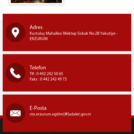
İLETİŞİM
HARİTA ve ULAŞIM
Adres
Kurtuluş Mahallesi Mektep Sokak No:2B Yakutiye -
ERZURUM
Telefon
Tlf : 0 442 242 50 65
Faks : 0 442 242 49 73
E-Posta
cte.erzurum.egitim[
]adalet.gov.tr